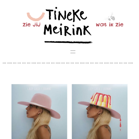
Ga
naar
de
zie jij
wat ik zie
inhoud
… …. … … … … …. … … … … …. … … … … …. … … … … …. … … … … ….
… … … … …. … … … … …. … … … … …. … … … … …. … … … … …. … … …
… …. … … … … …. … … … … …. … … … … …. … … …