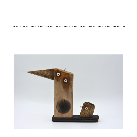
… …. … … … … …. … … … … …. … … … … …. … … … … …. … …
… … …. … … … … …. … … … … …. … … … … …. … … … … …. …
… … … …. … … … … …. … … … … …. … … … … …. … … … … ….
… … …