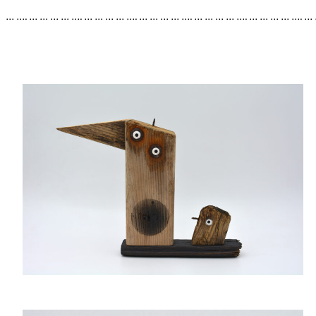
… …. … … … … …. … … … … …. … … … … …. … … … … …. … … … … …. …