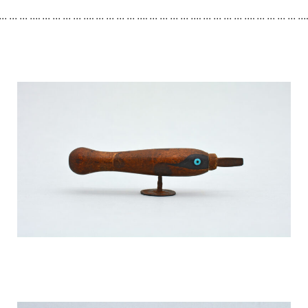
 … … … …. … … … … …. … … … … …. … … … … …. … … … … …. … … … … …