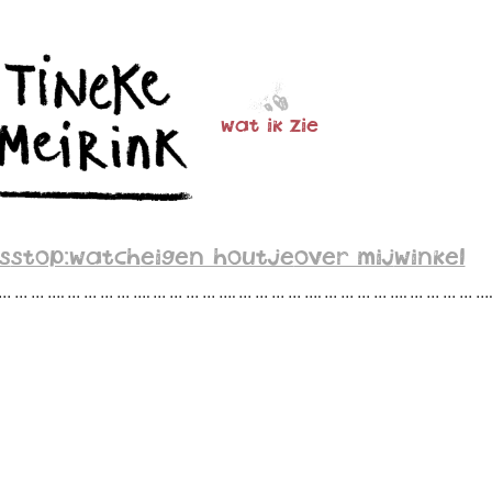
wat ik zie
s
stop:watch
eigen houtje
over mij
winkel
 … … … …. … … … … …. … … … … …. … … … … …. … … … … …. … … … … …