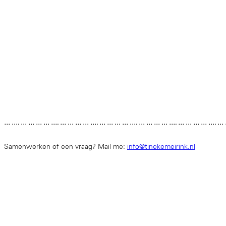
… …. … … … … …. … … … … …. … … … … …. … … … … …. … … … … …. …
Samenwerken of een vraag? Mail me:
info@tinekemeirink.nl