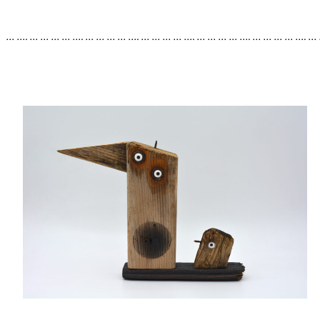
… …. … … … … …. … … … … …. … … … … …. … … … … …. … … … … …. …