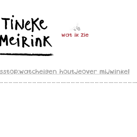
wat ik zie
s
stop:watch
eigen houtje
over mij
winkel
 … … … …. … … … … …. … … … … …. … … … … …. … … … … …. … … … … …