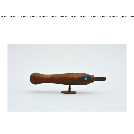
 … … … …. … … … … …. … … … … …. … … … … …. … … … … …. … … … … …