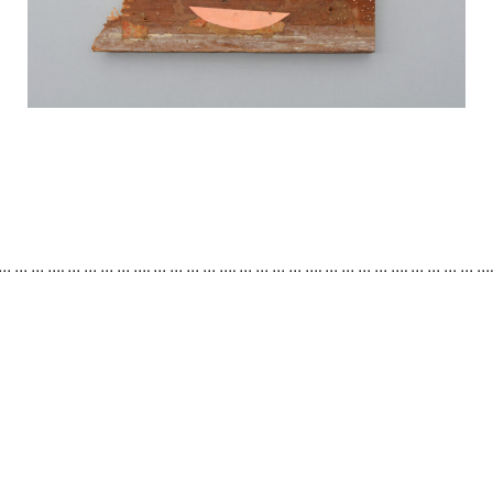
 … … … …. … … … … …. … … … … …. … … … … …. … … … … …. … … … … …