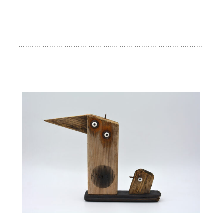
… …. … … … … …. … … … … …. … … … … …. … … … … …. … …
… … …. … … … … …. … … … … …. … … … … …. … … … … …. …
… … … …. … … … … …. … … … … …. … … … … …. … … … … ….
… … …