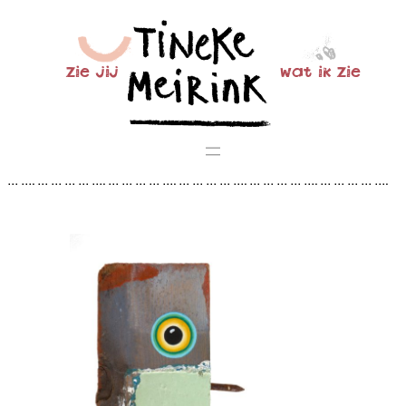
Ga
naar
de
zie jij
wat ik zie
inhoud
… …. … … … … …. … … … … …. … … … … …. … … … … …. … … … … ….
… … … … …. … … … … …. … … … … …. … … … … …. … … … … …. … … …
… …. … … … … …. … … … … …. … … … … …. … … …