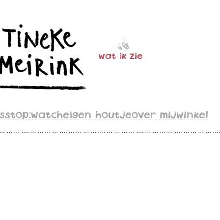
wat ik zie
s
stop:watch
eigen houtje
over mij
winkel
 … … … …. … … … … …. … … … … …. … … … … …. … … … … …. … … … … …