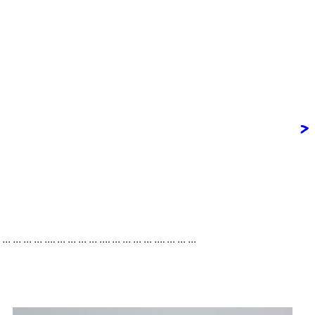
>
. … … … … …. … … … … …. … … … … …. … … …