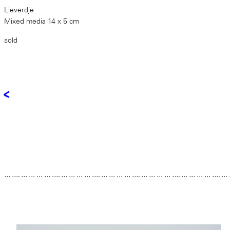
Lieverdje
Mixed media 14 x 5 cm
sold
<
… …. … … … … …. … … … … …. … … … … …. … … … … …. … … … … …. …