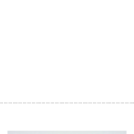
 … … … …. … … … … …. … … … … …. … … … … …. … … … … …. … … … … …