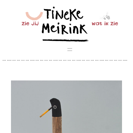
Ga
naar
de
zie jij
wat ik zie
inhoud
… …. … … … … …. … … … … …. … … … … …. … … … … …. … … … … ….
… … … … …. … … … … …. … … … … …. … … … … …. … … … … …. … … …
… …. … … … … …. … … … … …. … … … … …. … … …