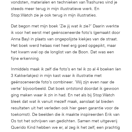
vondsten, materialen en technieken van Trashures vind je
steeds meer terug in mijn illustratieve werk. En
Stop:Watch zie je ook terug in mijn illustraties.
Dat begon met mijn boek ‘Zie jij wat ik zie?’ Daarin werkte
ik voor het eerst met geënsceneerde foto’s (gemaakt door
Anna Bay) in plaats van ongepolijste kiekjes van de straat.
Het boek werd helaas niet heel erg goed opgepikt, maar
het kwam wel op de longlist van de Boon. Dat was een
fijne erkenning.
Inmiddels maak ik zelf die foto’s en tel ik zo al 4 boeken (en
3 Kakkerlakjes) in mijn kast waar ik illustratie met
geënsceneerde foto’s combineer. ‘Wij zijn even naar de
verte’ bijvoorbeeld. Dat boek ontstond doordat ik gewoon
ging maken waar ik zin in had. En net als bij Stop:Watch
bleek dat wat ik vanuit mezelf maak, aanslaat (al bieden
resultaten uit het verleden ook hier geen garantie voor de
toekomst). De beelden die ik maakte inspireerden Erik van
Os tot het schrijven van gedichten. Samen met uitgeverij
Querido Kind hebben we er, al zeg ik het zelf, een prachtig