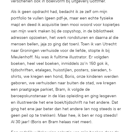
verschenen ook in boekvorm bij uitgeverij Gottmer.
Als ik geen opdracht had, bedacht ik ze zelf om mijn
portfolio te vullen (geen pdf-je, maar een echte fysieke
map) en deed ik acquisitie (een mooi woord voor kopietjes
van mijn werk maken bij de copyshop, in de bibliotheek
adressen opzoeken, het werk rondsturen en daarna al die
mensen bellen, jaja zo ging dat toen). Toen ik van Utrecht
naar Groningen verhuisde voor de liefde, stopte ik bij
Meulenhoff. Nu was ik fulltime illustrator. Er volgden
boeken, heel veel boeken, inmiddels zo’n 150 gok ik,
tijdschriften, etalages, huisstijlen, posters, sieraden, t-
shirts, we kregen een hond, Boris, onze kinderen werden
geboren, we verhuisden naar buiten de stad, we kregen
een praatgrage parkiet, Bram, ik volgde de
beroepskunstenaar in de klas opleiding en ging lesgeven
en illustreerde het ene boek/tijdschrift na het andere. Dat
ging het ene jaar beter dan het andere (en nog steeds is er
geen peil op te trekken). Maar hee, ik ben er nog steeds!
Al 30 jaar! (Boris en Bram helaas niet meer).