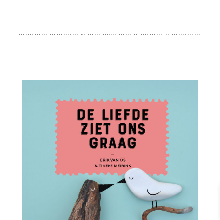
… …. … … … … …. … … … … …. … … … … …. … … … … …. … …
… … …. … … … … …. … … … … …. … … … … …. … … … … …. …
… … … …. … … … … …. … … … … …. … … … … …. … … … … ….
… … …