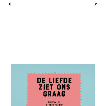
<
>
… …. … … … … …. … … … … …. … … … … …. … … … … …. … …
… … …. … … … … …. … … … … …. … … … … …. … … … … …. …
… … … …. … … … … …. … … … … …. … … … … …. … … … … ….
… … …