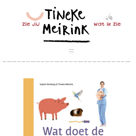
Ga
naar
de
zie jij
wat ik zie
inhoud
… …. … … … … …. … … … … …. … … … … …. … … … … …. … … … … ….
… … … … …. … … … … …. … … … … …. … … … … …. … … … … …. … … …
… …. … … … … …. … … … … …. … … … … …. … … …