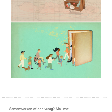
… …. … … … … …. … … … … …. … … … … …. … … … … …. … … … … ….
… … … … …. … … … … …. … … … … …. … … … … …. … … … … …. … … …
… …. … … … … …. … … … … …. … … … … …. … … …
Samenwerken of een vraag? Mail me: