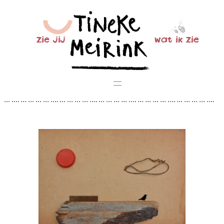
Ga
naar
de
zie jij
wat ik zie
inhoud
… …. … … … … …. … … … … …. … … … … …. … … … … …. … … … … ….
… … … … …. … … … … …. … … … … …. … … … … …. … … … … …. … … …
… …. … … … … …. … … … … …. … … … … …. … … …