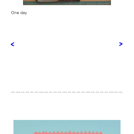
One day
<
>
… …. … … … … …. … … … … …. … … … … …. … … … … …. … …
… … …. … … … … …. … … … … …. … … … … …. … … … … …. …
… … … …. … … … … …. … … … … …. … … … … …. … … … … ….
… … …