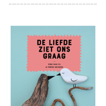
… …. … … … … …. … … … … …. … … … … …. … … … … …. … …
… … …. … … … … …. … … … … …. … … … … …. … … … … …. …
… … … …. … … … … …. … … … … …. … … … … …. … … … … ….
… … …