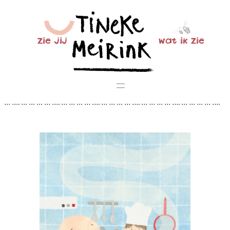
Ga
naar
de
zie jij
wat ik zie
inhoud
… …. … … … … …. … … … … …. … … … … …. … … … … …. … … … … ….
… … … … …. … … … … …. … … … … …. … … … … …. … … … … …. … … …
… …. … … … … …. … … … … …. … … … … …. … … …