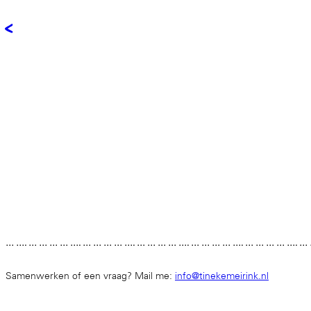
<
… …. … … … … …. … … … … …. … … … … …. … … … … …. … … … … …. …
Samenwerken of een vraag? Mail me:
info@tinekemeirink.nl