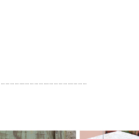
. … … … … …. … … … … …. … … … … …. … … …