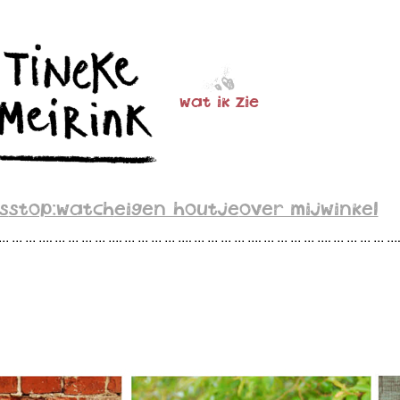
wat ik zie
s
stop:watch
eigen houtje
over mij
winkel
 … … … …. … … … … …. … … … … …. … … … … …. … … … … …. … … … … …