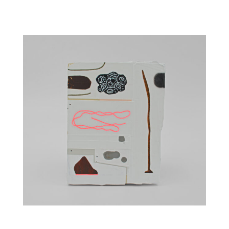
… … … …. … … … … …. … … … … …. … … … … …. … … … … ….
… … …