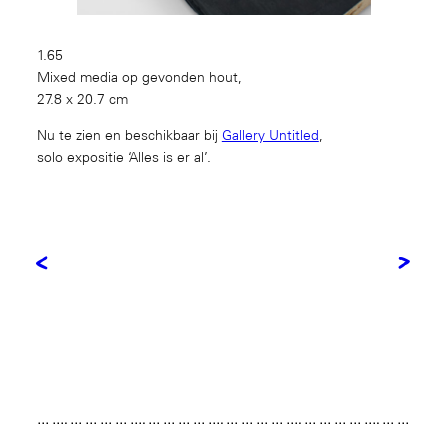
1.65
Mixed media op gevonden hout,
27.8 x 20.7 cm
Nu te zien en beschikbaar bij
Gallery Untitled
,
solo expositie ‘Alles is er al’.
<
>
… …. … … … … …. … … … … …. … … … … …. … … … … …. … …
… … …. … … … … …. … … … … …. … … … … …. … … … … …. …