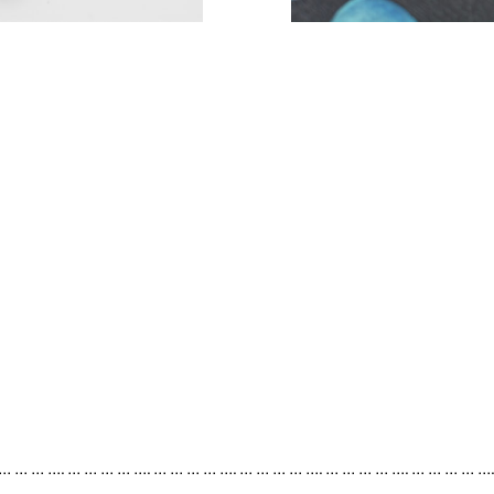
 … … … …. … … … … …. … … … … …. … … … … …. … … … … …. … … … … …