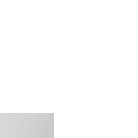
. … … … … …. … … … … …. … … … … …. … … …