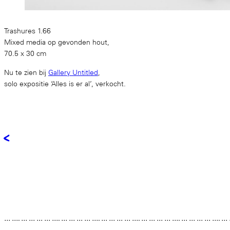
Trashures 1.66
Mixed media op gevonden hout,
70.5 x 30 cm
Nu te zien bij
Gallery Untitled
,
solo expositie ‘Alles is er al’, verkocht.
<
… …. … … … … …. … … … … …. … … … … …. … … … … …. … … … … …. …