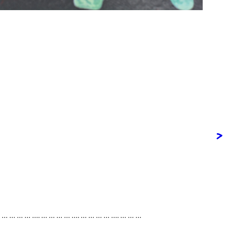
>
. … … … … …. … … … … …. … … … … …. … … …