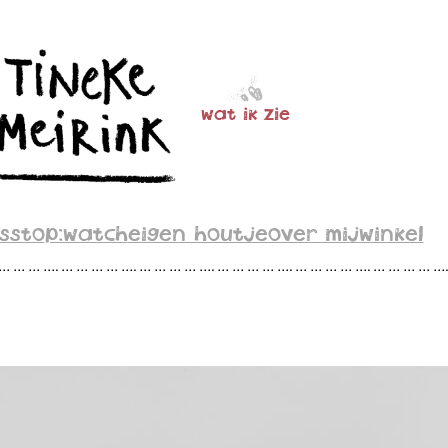
wat ik zie
s
stop:watch
eigen houtje
over mij
winkel
 … … … …. … … … … …. … … … … …. … … … … …. … … … … …. … … … … …