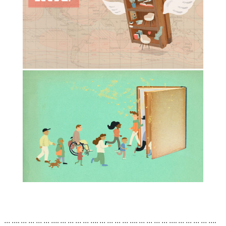
… …. … … … … …. … … … … …. … … … … …. … … … … …. … … … … ….