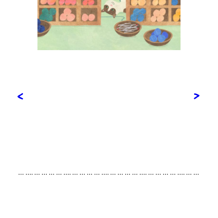
<
>
… …. … … … … …. … … … … …. … … … … …. … … … … …. … …
… … …. … … … … …. … … … … …. … … … … …. … … … … …. …
… … … …. … … … … …. … … … … …. … … … … …. … … … … ….
… … …