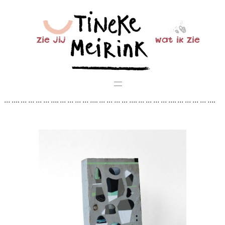
Ga
naar
de
zie jij
wat ik zie
inhoud
… …. … … … … …. … … … … …. … … … … …. … … … … …. … … … … ….
… … … … …. … … … … …. … … … … …. … … … … …. … … … … …. … … …
… …. … … … … …. … … … … …. … … … … …. … … …