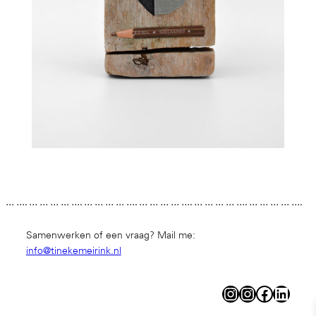
… …. … … … … …. … … … … …. … … … … …. … … … … …. … … … … ….
… … … … …. … … … … …. … … … … …. … … … … …. … … … … …. … … …
… …. … … … … …. … … … … …. … … … … …. … … …
Samenwerken of een vraag? Mail me:
info@tinekemeirink.nl
Instagram
Instagram
Facebook
LinkedIn