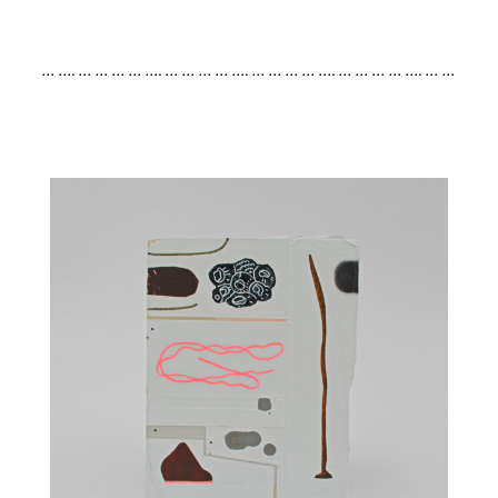
… …. … … … … …. … … … … …. … … … … …. … … … … …. … …
… … …. … … … … …. … … … … …. … … … … …. … … … … …. …
… … … …. … … … … …. … … … … …. … … … … …. … … … … ….
… … …