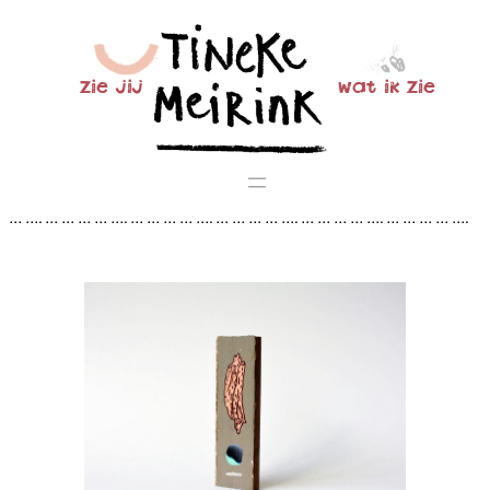
Ga
naar
de
zie jij
wat ik zie
inhoud
… …. … … … … …. … … … … …. … … … … …. … … … … …. … … … … ….
… … … … …. … … … … …. … … … … …. … … … … …. … … … … …. … … …
… …. … … … … …. … … … … …. … … … … …. … … …