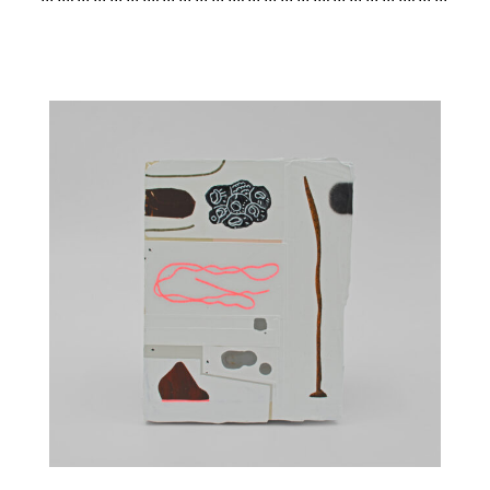
… … …. … … … … …. … … … … …. … … … … …. … … … … …. …
… … … …. … … … … …. … … … … …. … … … … …. … … … … ….
… … …