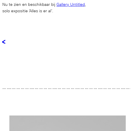
Nu te zien en beschikbaar bij
Gallery Untitled
,
solo expositie ‘Alles is er al’.
<
… …. … … … … …. … … … … …. … … … … …. … … … … …. … … … … …. …