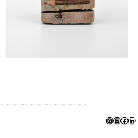
. … … … … …. … … … … …. … … … … …. … … …
Instagram
Instagram
Facebook
LinkedIn