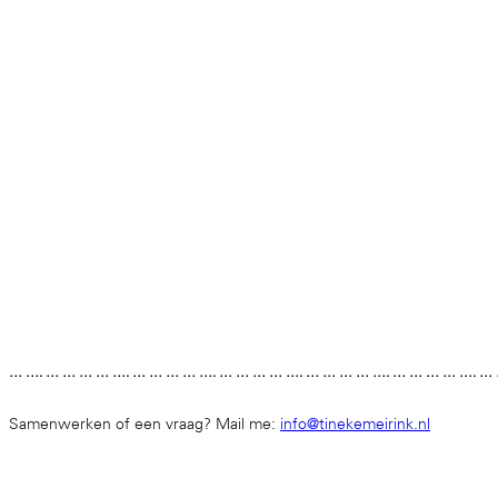
… …. … … … … …. … … … … …. … … … … …. … … … … …. … … … … …. …
Samenwerken of een vraag? Mail me:
info@tinekemeirink.nl