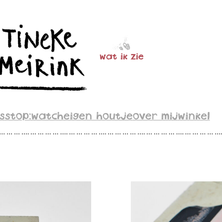
wat ik zie
s
stop:watch
eigen houtje
over mij
winkel
 … … … …. … … … … …. … … … … …. … … … … …. … … … … …. … … … … …