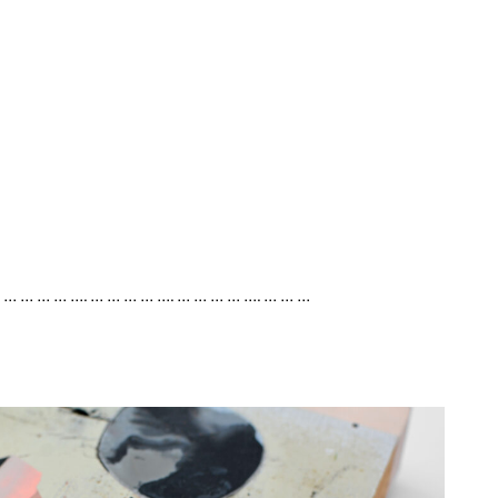
. … … … … …. … … … … …. … … … … …. … … …