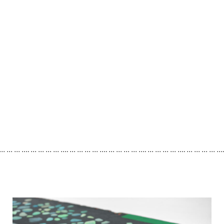
 … … … …. … … … … …. … … … … …. … … … … …. … … … … …. … … … … …