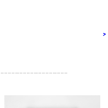
>
. … … … … …. … … … … …. … … … … …. … … …