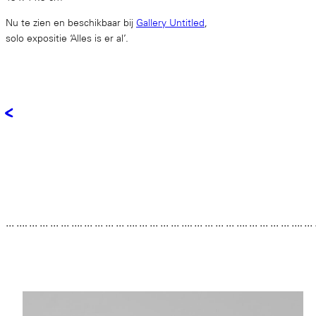
Nu te zien en beschikbaar bij
Gallery Untitled
,
solo expositie ‘Alles is er al’.
<
… …. … … … … …. … … … … …. … … … … …. … … … … …. … … … … …. …