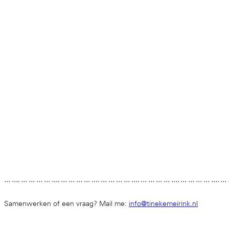
… …. … … … … …. … … … … …. … … … … …. … … … … …. … … … … …. …
Samenwerken of een vraag? Mail me:
info@tinekemeirink.nl