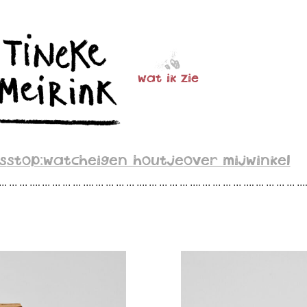
wat ik zie
s
stop:watch
eigen houtje
over mij
winkel
 … … … …. … … … … …. … … … … …. … … … … …. … … … … …. … … … … …