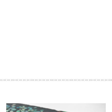
 … … … …. … … … … …. … … … … …. … … … … …. … … … … …. … … … … …