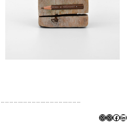
. … … … … …. … … … … …. … … … … …. … … …
Instagram
Instagram
Facebook
LinkedIn