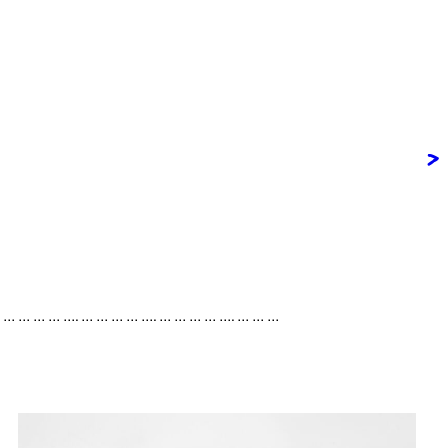
>
. … … … … …. … … … … …. … … … … …. … … …