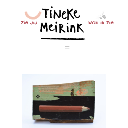
Ga
naar
de
zie jij
wat ik zie
inhoud
… …. … … … … …. … … … … …. … … … … …. … … … … …. … … … … ….
… … … … …. … … … … …. … … … … …. … … … … …. … … … … …. … … …
… …. … … … … …. … … … … …. … … … … …. … … …