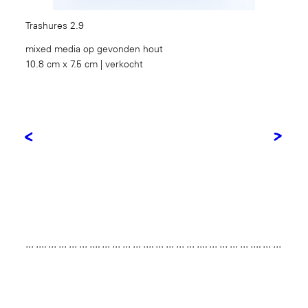
Trashures 2.9
mixed media op gevonden hout
10.8 cm x 7.5 cm | verkocht
<
>
… …. … … … … …. … … … … …. … … … … …. … … … … …. … …
… … …. … … … … …. … … … … …. … … … … …. … … … … …. …
… … … …. … … … … …. … … … … …. … … … … …. … … … … ….
… … …