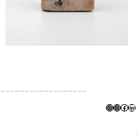
. … … … … …. … … … … …. … … … … …. … … …
Instagram
Instagram
Facebook
LinkedIn