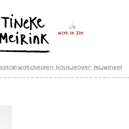
wat ik zie
s
stop:watch
eigen houtje
over mij
winkel
 … … … …. … … … … …. … … … … …. … … … … …. … … … … …. … … … … …