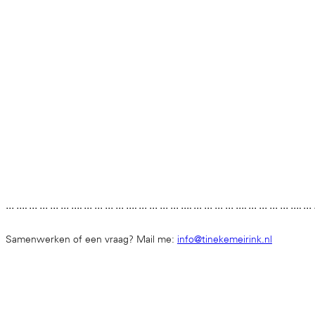
… …. … … … … …. … … … … …. … … … … …. … … … … …. … … … … …. …
Samenwerken of een vraag? Mail me:
info@tinekemeirink.nl