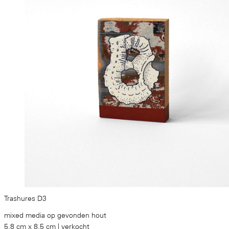
Trashures D3
mixed media op gevonden hout
5.8 cm x 8.5 cm | verkocht