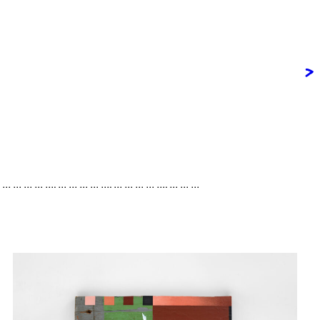
>
. … … … … …. … … … … …. … … … … …. … … …