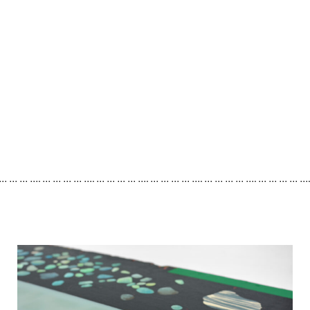
 … … … …. … … … … …. … … … … …. … … … … …. … … … … …. … … … … …