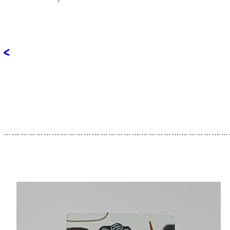
<
… …. … … … … …. … … … … …. … … … … …. … … … … …. … … … … …. …