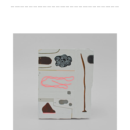
… …. … … … … …. … … … … …. … … … … …. … … … … …. … …
… … …. … … … … …. … … … … …. … … … … …. … … … … …. …
… … … …. … … … … …. … … … … …. … … … … …. … … … … ….
… … …