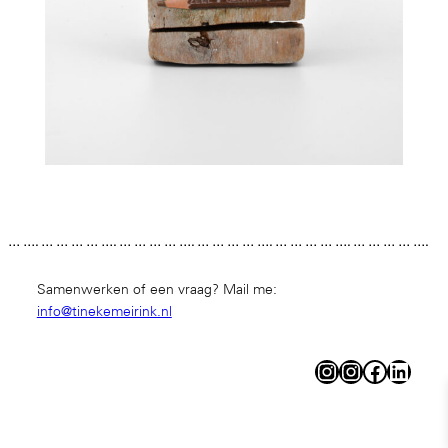
… …. … … … … …. … … … … …. … … … … …. … … … … …. … … … … ….
… … … … …. … … … … …. … … … … …. … … … … …. … … … … …. … … …
… …. … … … … …. … … … … …. … … … … …. … … …
Samenwerken of een vraag? Mail me:
info@tinekemeirink.nl
Instagram
Instagram
Facebook
LinkedIn