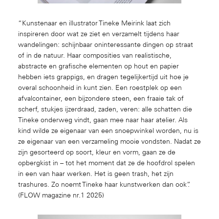
“Kunstenaar en illustrator Tineke Meirink laat zich
inspireren door wat ze ziet en verzamelt tijdens haar
wandelingen: schijnbaar oninteressante dingen op straat
of in de natuur. Haar composities van realistische,
abstracte en grafische elementen op hout en papier
hebben iets grappigs, en dragen tegelijkertijd uit hoe je
overal schoonheid in kunt zien. Een roestplek op een
afvalcontainer, een bijzondere steen, een fraaie tak of
scherf, stukjes ijzerdraad, zaden, veren: alle schatten die
Tineke onderweg vindt, gaan mee naar haar atelier. Als
kind wilde ze eigenaar van een snoepwinkel worden, nu is
ze eigenaar van een verzameling mooie vondsten. Nadat ze
zijn gesorteerd op soort, kleur en vorm, gaan ze de
opbergkist in – tot het moment dat ze de hoofdrol spelen
in een van haar werken. Het is geen trash, het zijn
trashures. Zo noemt Tineke haar kunstwerken dan ook”.
(FLOW magazine nr.1 2025)