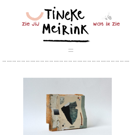
Ga
naar
de
zie jij
wat ik zie
inhoud
… …. … … … … …. … … … … …. … … … … …. … … … … …. … … … … ….
… … … … …. … … … … …. … … … … …. … … … … …. … … … … …. … … …
… …. … … … … …. … … … … …. … … … … …. … … …