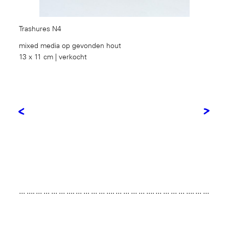
Trashures N4
mixed media op gevonden hout
13 x 11 cm | verkocht
<
>
… …. … … … … …. … … … … …. … … … … …. … … … … …. … …
… … …. … … … … …. … … … … …. … … … … …. … … … … …. …
… … … …. … … … … …. … … … … …. … … … … …. … … … … ….
… … …