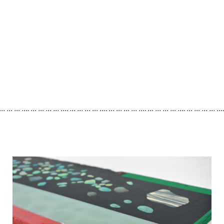
 … … … …. … … … … …. … … … … …. … … … … …. … … … … …. … … … … …