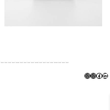
. … … … … …. … … … … …. … … … … …. … … …
Instagram
Instagram
Facebook
LinkedIn