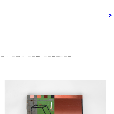
>
. … … … … …. … … … … …. … … … … …. … … …