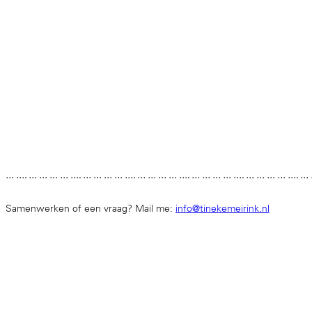
… …. … … … … …. … … … … …. … … … … …. … … … … …. … … … … …. …
Samenwerken of een vraag? Mail me:
info@tinekemeirink.nl