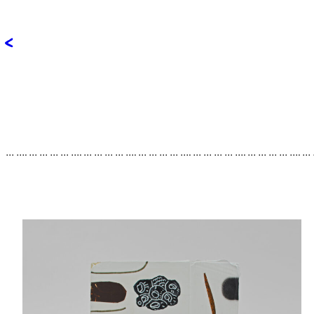
<
… …. … … … … …. … … … … …. … … … … …. … … … … …. … … … … …. …