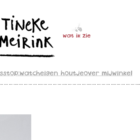
wat ik zie
s
stop:watch
eigen houtje
over mij
winkel
 … … … …. … … … … …. … … … … …. … … … … …. … … … … …. … … … … …